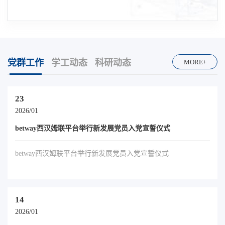
党群工作
学工动态
科研动态
MORE+
23
2026/01
betway西汉姆联平台举行新发展党员入党宣誓仪式
betway西汉姆联平台举行新发展党员入党宣誓仪式
14
2026/01