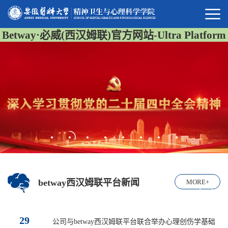
Betway·必威(西汉姆联)官方网站-Ultra Platform
betway西汉姆联平台新闻
MORE+
29
公司与betway西汉姆联平台联合举办心理创伤学基础